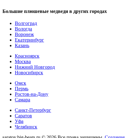
Большие плюшевые медведи в других городах
Волгоград
Вологда
Воронеж
Екатеринбург
Казань
Красноярск
Москва
Нижний Новгород
Новосибирск
Омск
Пермь
Ростов-на-Дону
Самара
Санкт-Петербург
Саратов
Уфа
Челябинск
saratov.big-bears.ru © 2026 Все права защищены.
Создание