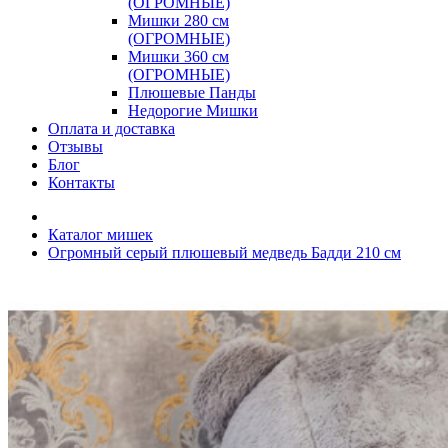
(ОГРОМНЫЕ)
Мишки 280 см
(ОГРОМНЫЕ)
Мишки 360 см
(ОГРОМНЫЕ)
Плюшевые Панды
Недорогие Мишки
Оплата и доставка
Отзывы
Блог
Контакты
Каталог мишек
Огромный серый плюшевый медведь Бадди 210 см